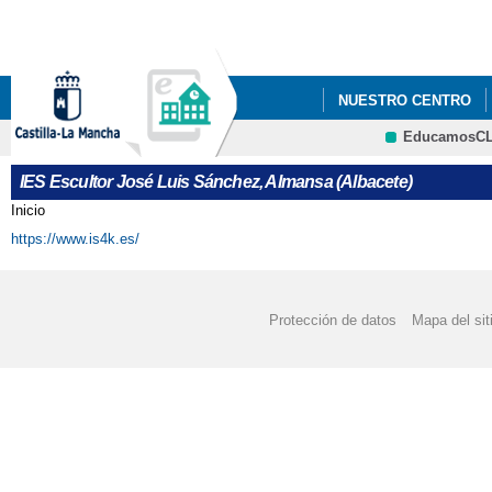
Pa
co
pri
NUESTRO CENTRO
EducamosC
CRFP
IES Escultor José Luis Sánchez, Almansa (Albacete)
Inicio
Se encuentra usted aquí
https://www.is4k.es/
Protección de datos
Mapa del sit