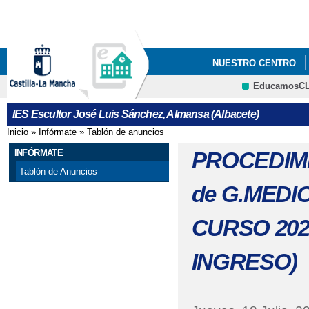
Pa
co
pri
NUESTRO CENTRO
EducamosC
CRFP
IES Escultor José Luis Sánchez, Almansa (Albacete)
Inicio
»
Infórmate
»
Tablón de anuncios
Se encuentra usted aquí
INFÓRMATE
PROCEDIMI
Tablón de Anuncios
de G.MEDI
CURSO 202
INGRESO)