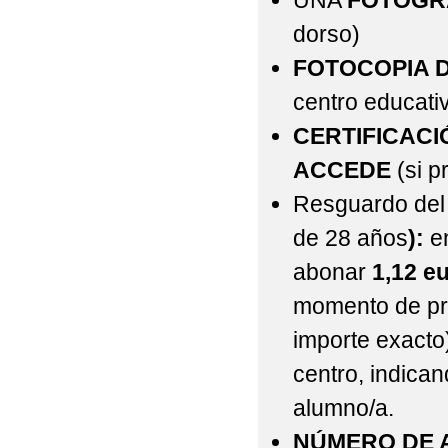
UNA
FOTOGR
dorso)
FOTOCOPIA D
centro educati
CERTIFICACI
ACCEDE
(si p
Resguardo del
de 28 años
):
e
abonar
1,12 e
momento de pre
importe exacto
centro,
indican
alumno/a.
NÚMERO DE A