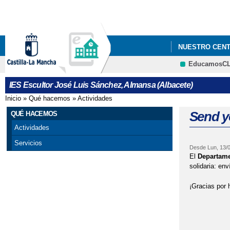
NUESTRO CEN
EducamosC
IES Escultor José Luis Sánchez, Almansa (Albacete)
Inicio
»
Qué hacemos
»
Actividades
Se encuentra usted aquí
Send yo
QUÉ HACEMOS
Actividades
Servicios
Desde
Lun, 13/
El
Departame
solidaria: en
¡Gracias por h