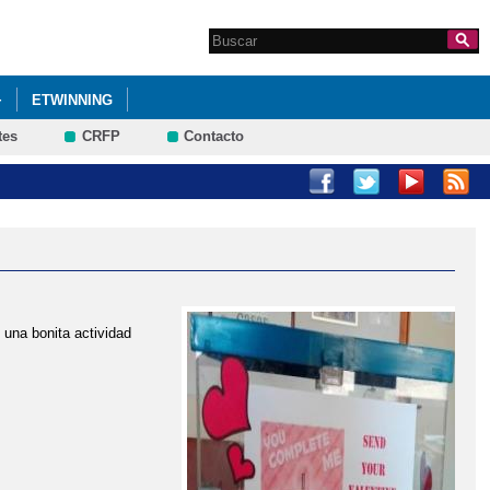
Search this site
Formulario de
búsqueda
+
ETWINNING
tes
CRFP
Contacto
una bonita actividad