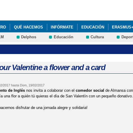
Pasar al
contenido
principal
TRO
QUÉ HACEMOS
INFÓRMATE
EDUCACIÓN
ERASMUS
LM
Delphos
Educación
Cultura
Depor
ur Valentine a flower and a card
02/2017
hasta
Dom, 19/02/2017
nto de Inglés
nos invita a colaborar con el
comedor social
de Almansa con 
vía una flor a quién tú quieras el día de San Valentín con un pequeño donativo.
acernos disfrutar de una jornada alegre y solidaria!